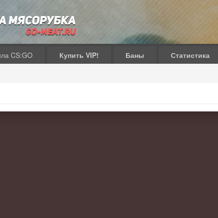
ила CS:GO
Купить VIP!
Баны
Статистика