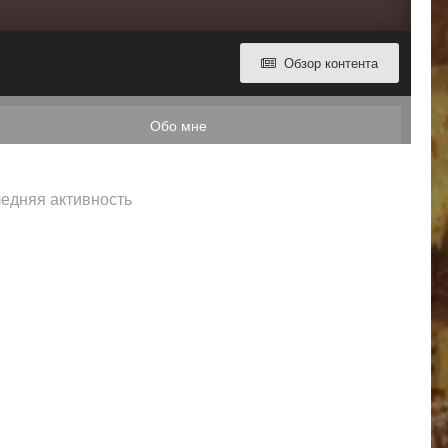
Обзор контента
Обо мне
ледняя активность