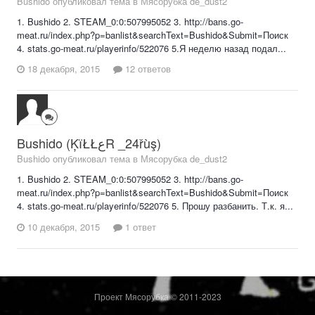
Bushido опубликовал тема в
Мясорубка de_dust2
1. Bushido 2. STEAM_0:0:507995052 3. http://bans.go-
meat.ru/index.php?p=banlist&searchText=Bushido&Submit=Поиск
4. stats.go-meat.ru/playerinfo/522076 5.Я неделю назад подал...
18 декабря, 2015
12 ответов
Bushido (ĶїŁŁعR _24řùş)
Bushido опубликовал тема в
Мясорубка de_dust2
1. Bushido 2. STEAM_0:0:507995052 3. http://bans.go-
meat.ru/index.php?p=banlist&searchText=Bushido&Submit=Поиск
4. stats.go-meat.ru/playerinfo/522076 5. Прошу разбанить. Т.к. я...
10 декабря, 2015
1 ответ
Проект Мясорубка © 2011-2023