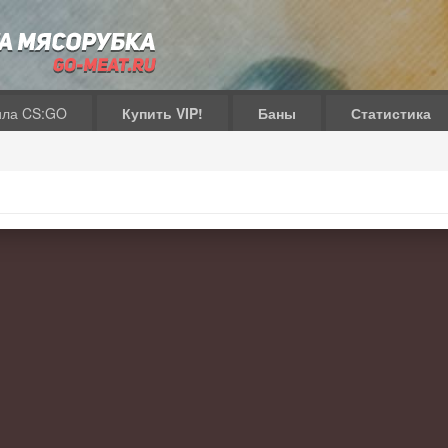
ила CS:GO
Купить VIP!
Баны
Статистика