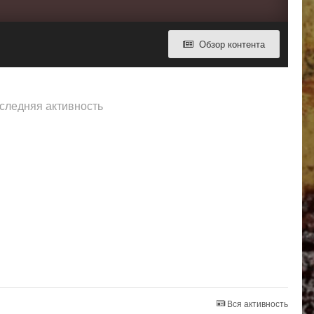
Обзор контента
оследняя активность
Вся активность