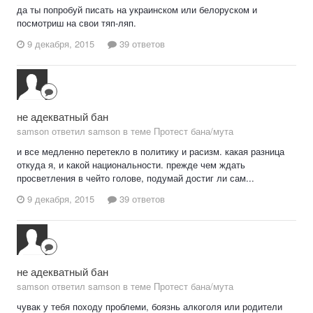
да ты попробуй писать на украинском или белоруском и
посмотриш на свои тяп-ляп.
9 декабря, 2015
39 ответов
не адекватный бан
samson ответил samson в теме
Протест бана/мута
и все медленно перетекло в политику и расизм. какая разница
откуда я, и какой национальности. прежде чем ждать
просветления в чейто голове, подумай достиг ли сам...
9 декабря, 2015
39 ответов
не адекватный бан
samson ответил samson в теме
Протест бана/мута
чувак у тебя походу проблеми, боязнь алкоголя или родители