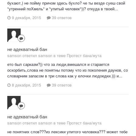
бухают,) не пойму причом здесь бухлo? че ты везде суеш свой
"утренний поХмель" и "упитый человек"))? откуда в твоей...
9 декабря, 2015
39 ответов
не адекватный бан
samson ответил samson в теме
Протест бана/мута
ето был сарказм?)) что за люди,вмешался и старается
оскорбить,слова не понятны потому что из поколения даунов, со
словарним запасом в три слова как у елочки людоедки.))) и...
8 декабря, 2015
39 ответов
не адекватный бан
samson ответил samson в теме
Протест бана/мута
не понятних слов???из лексики упитого человека??? может тебе