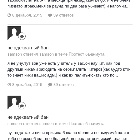
пиздато играю.меня за раунд по два раза убивают).и напомни...
8 декабря, 2015
39 ответов
не адекватный бан
samson ответил samson в теме
Протест бана/мута
я не учу,тут вон уже есть учитель у вас,он научит, как под
другими никами заходить на серв.палить читеров(как будто кто-
то знает ники ваших адм.) и как вх палить-искать кто по...
8 декабря, 2015
39 ответов
не адекватный бан
samson ответил samson в теме
Протест бана/мута
ну тогда так и пиши причина бана no steam,и не выдумуй вх.и я
тебя не оскорблял. про больной- вопрос леторичиский. .насчет