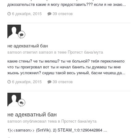
докозательств какие я могу предоставить??? если я не знаю...
6 декабря, 2015
39 ответов
не адекватный бан
samson ответил samson в теме
Протест бана/мута
какие стены? че ты мелеш? ты че больной? тебя переклинило
что ты проигровал вот ты и начал банить.ты думаеш ты мне
жызнь усложнил? сидиш такой весь умный, басни чешеш.да...
6 декабря, 2015
39 ответов
не адекватный бан
samson опубликовал тема в
Протест бана/мута
1)<<samson>> (SntVik). 2) STEAM_1:0:1290442864 ...