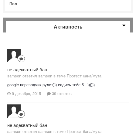
Пол
Активность
не адекватный бан
samson ответил samson в теме
Протест бана/мута
google переводчик рулит))) садись тебе 5+ ))))))
9 декабря, 2015
39 ответов
не адекватный бан
samson ответил samson в теме
Протест бана/мута