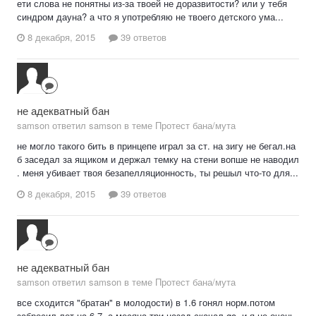
ети слова не понятны из-за твоей не доразвитости? или у тебя
синдром дауна? а что я употребляю не твоего детского ума...
8 декабря, 2015
39 ответов
не адекватный бан
samson ответил samson в теме
Протест бана/мута
не могло такого бить в принцепе играл за ст. на зигу не бегал.на
б заседал за ящиком и держал темку на стени вопше не наводил
. меня убивает твоя безапелляционность, ты решыл что-то для...
8 декабря, 2015
39 ответов
не адекватный бан
samson ответил samson в теме
Протест бана/мута
все сходится "братан" в молодости) в 1.6 гонял норм.потом
забросил лет на 6-7. а месяца три назад скачал go. и я не очень