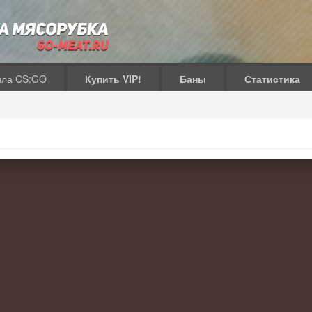
ила CS:GO
Купить VIP!
Баны
Статистика