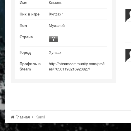
Имя
Камиль
Ник в игре
Xynzax*
Пол
Мужской
Страна
Город
Хунзах
Профиль в
http://steamcommunity.com/profil
Steam
es/76561198216920827/
Главная
Kamil