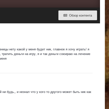
Обзор контента
ицы нету какой у меня будет ник, главное я хочу играть! я
 тратить деньги на игру, я и так деньги союираю на лечение
 меня
 ни будь,, и незнал что у кого то другого может быть ник как