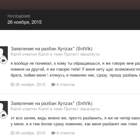
ПОСЕЩЕНИЕ
26 ноября, 2015
Заявление на разбан Xynzax* (SntVik)
Kamil ответил Kamil в теме
Протест бана/мута
я вообще не понимал, к кому ты обращаешься, я же говорю мне разн
поменя на другой, я же говорю тебе! У меня нету щас возможности,
брата, пойми меня \ клянусь я поменяю ник, сразу, прошу разбань
26 ноября, 2015
8 ответов
Заявление на разбан Xynzax* (SntVik)
Kamil ответил Kamil в теме
Протест бана/мута
эт все зачем, ведь можно же, просто разбанить, я же не читер какой
у меня, и я тем более сразу поменяю, как меня разбанят ник тоже
26 ноября, 2015
8 ответов