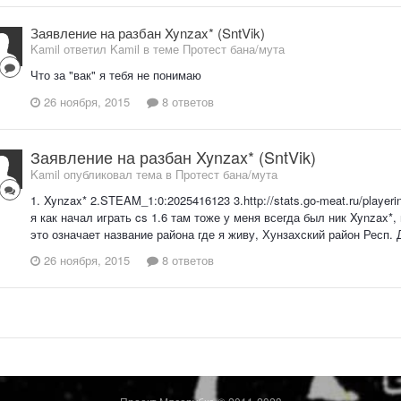
Заявление на разбан Xynzax* (SntVik)
Kamil ответил Kamil в теме
Протест бана/мута
Что за "вак" я тебя не понимаю
26 ноября, 2015
8 ответов
Заявление на разбан Xynzax* (SntVik)
Kamil опубликовал тема в
Протест бана/мута
1. Xynzax* 2.STEAM_1:0:2025416123 3.http://stats.go-meat.ru/player
я как начал играть cs 1.6 там тоже у меня всегда был ник Xynzax*,
это означает название района где я живу, Хунзахский район Респ. 
26 ноября, 2015
8 ответов