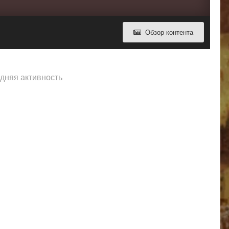
Обзор контента
едняя активность