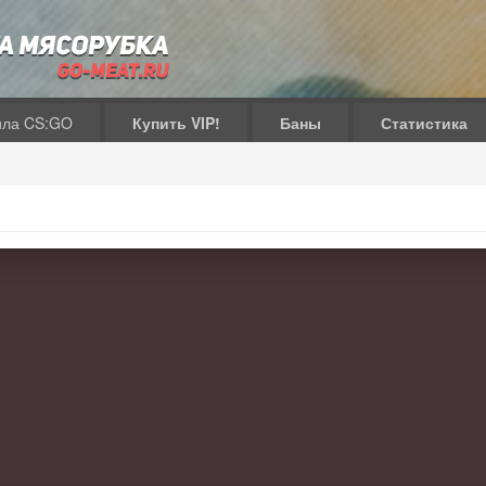
ила CS:GO
Купить VIP!
Баны
Статистика