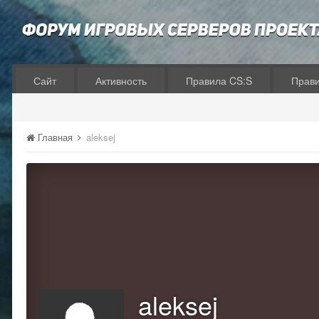
Сайт
Активность
Правила CS:S
Прав
Главная
aleksej
aleksej