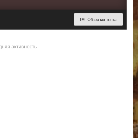
Обзор контента
едняя активность