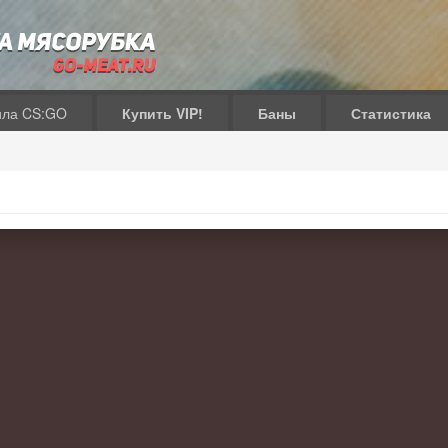
ила CS:GO
Купить VIP!
Баны
Статистика