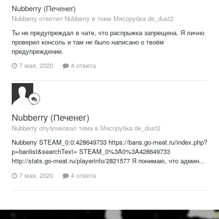
Nubberry (Печенег)
Nubberry ответил Nubberry в теме
Мясорубка de_dust2
Ты не предупреждал в чате, что распрыжка запрещена. Я лично
проверил консоль и там не было написано о твоём
предупреждении.
7 мая, 2020
4 ответа
Nubberry (Печенег)
Nubberry опубликовал тема в
Мясорубка de_dust2
Nubberry STEAM_0:0:428649733 https://bans.go-meat.ru/index.php?
p=banlist&searchText= STEAM_0%3A0%3A428649733
http://stats.go-meat.ru/playerinfo/2821577 Я понимаю, что админ...
7 мая, 2020
4 ответа