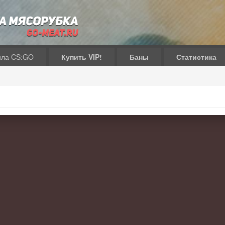
ила CS:GO
Купить VIP!
Баны
Статистика