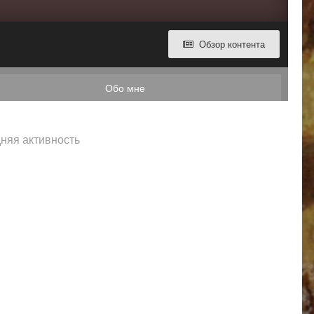
Обзор контента
Обо мне
дняя активность