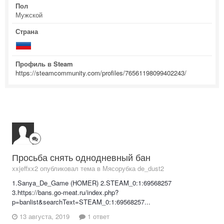
Пол
Мужской
Страна
Профиль в Steam
https://steamcommunity.com/profiles/76561198099402243/
Просьба снять однодневный бан
xxjeffxx2 опубликовал тема в
Мясорубка de_dust2
1.Sanya_De_Game (HOMER) 2.STEAM_0:1:69568257
3.https://bans.go-meat.ru/index.php?
p=banlist&searchText=STEAM_0:1:69568257...
13 августа, 2019
1 ответ