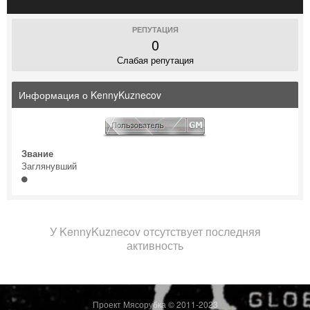
РЕПУТАЦИЯ
0
Слабая репутация
Информация о KennyKuznecov
Звание
Заглянувший
У KennyKuznecov отсутствует последняя
активность
Проект Мясорубка © 2011-2023