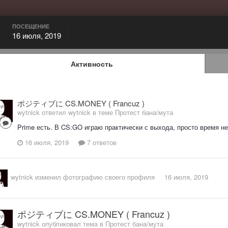
ПОСЕЩЕНИЕ
16 июля, 2019
Активность
ポジティブに CS.MONEY ( Francuz )
wytnick ответил wytnick в теме
Протест бана/мута
Prime есть. В CS:GO играю практически с выхода, просто время не м
16 июля, 2019
7 ответов
wytnick
изменил фотографию своего профиля
16 июля, 2019
ポジティブに CS.MONEY ( Francuz )
wytnick опубликовал тема в
Протест бана/мута