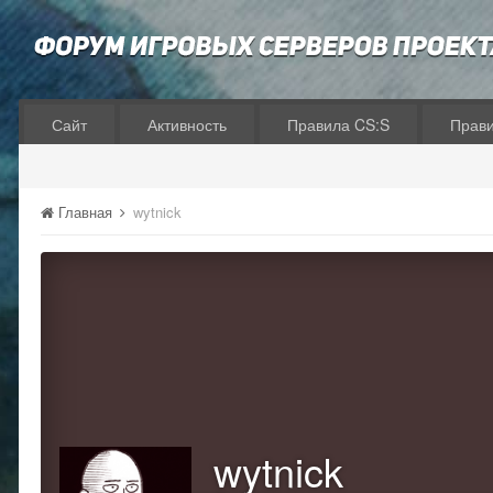
Сайт
Активность
Правила CS:S
Прав
Главная
wytnick
wytnick