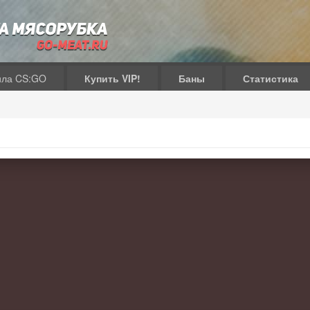
ила CS:GO
Купить VIP!
Баны
Статистика