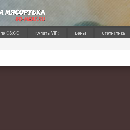
ила CS:GO
Купить VIP!
Баны
Статистика