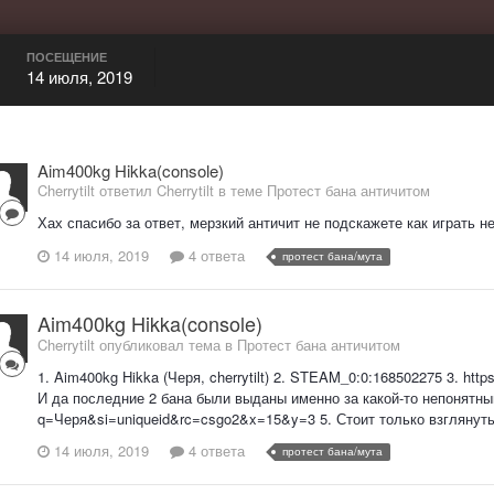
ПОСЕЩЕНИЕ
14 июля, 2019
Aim400kg Hikka(console)
Cherrytilt ответил Cherrytilt в теме
Протест бана античитом
Хах спасибо за ответ, мерзкий античит не подскажете как играть н
14 июля, 2019
4 ответа
протест бана/мута
Aim400kg Hikka(console)
Cherrytilt опубликовал тема в
Протест бана античитом
1. Aim400kg Hikka (Черя, cherrytilt) 2. STEAM_0:0:168502275 3. htt
И да последние 2 бана были выданы именно за какой-то непонятный PS
q=Черя&si=uniqueid&rc=csgo2&x=15&y=3 5. Стоит только взглянуть н
14 июля, 2019
4 ответа
протест бана/мута