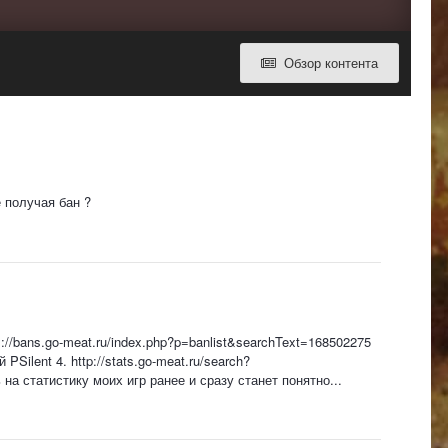
Обзор контента
е получая бан ?
ps://bans.go-meat.ru/index.php?p=banlist&searchText=168502275
ilent 4. http://stats.go-meat.ru/search?
а статистику моих игр ранее и сразу станет понятно...