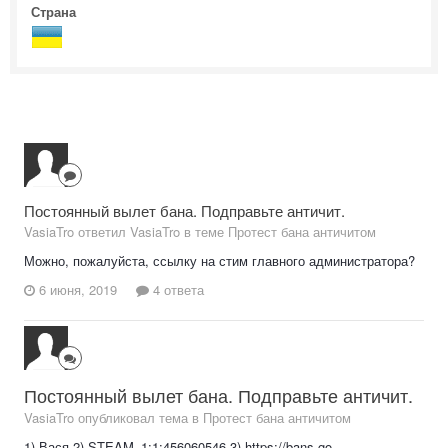
Страна
Постоянный вылет бана. Подправьте античит.
VasiaTro ответил VasiaTro в теме
Протест бана античитом
Можно, пожалуйста, ссылку на стим главного администратора?
6 июня, 2019
4 ответа
Постоянный вылет бана. Подправьте античит.
VasiaTro опубликовал тема в
Протест бана античитом
1) Вася 2) STEAM_1:1:456060546 3) https://bans.go-