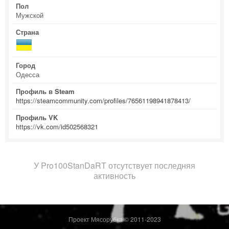
Пол
Мужской
Страна
Город
Одесса
Профиль в Steam
https://steamcommunity.com/profiles/76561198941878413/
Профиль VK
https://vk.com/id502568321
У Pro100StanDaRT отсутствует последняя
активность
Проект Мясорубка © 2011-2023