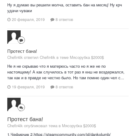
Ну я думаю вы решили молча, оставить бан на месяц! Ну крч
удачи чуваки
20 февраля, 2019
8 ответов
Протест бана!
Chefir4ik ответил Chefir4ik в теме
Мясорубка $2000$
Не я не скрываю что я матерюсь часто но я же не по
настоящему! А как случилось в тот раз я кнш не воздержался,
так как и в правде не честно было. Но там помню один чел с...
19 февраля, 2019
8 ответов
Протест бана!
Chefir4ik опубликовал тема в
Мясорубка $2000$
1.Чефирчик 2.https://steamcommunity.com/id/dankolumb/