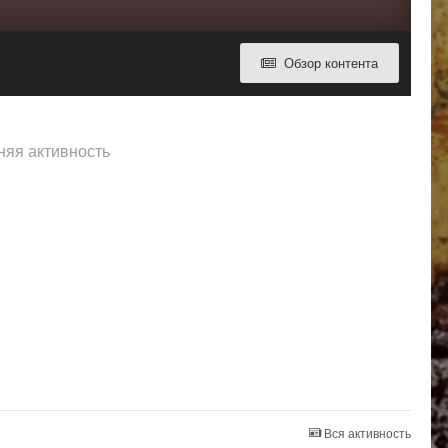
Обзор контента
няя активность
Вся активность