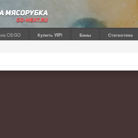
ила CS:GO
Купить VIP!
Баны
Статистика