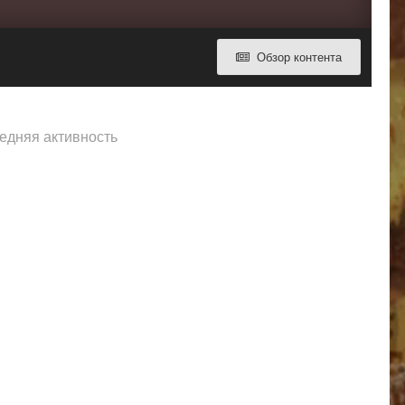
Обзор контента
ледняя активность