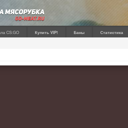
ила CS:GO
Купить VIP!
Баны
Статистика