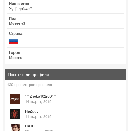
Ник в игре
XyL[i]gaN4eG
Пол
Мужской
Страна
Город
Москва
Посетители профиля
439 просмотров профиля
***Zheka102ruS***
14 марта, 2019
NaZguL
11 марта, 2019
НАТО