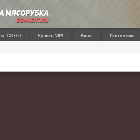
ила CS:GO
Купить VIP!
Баны
Статистика