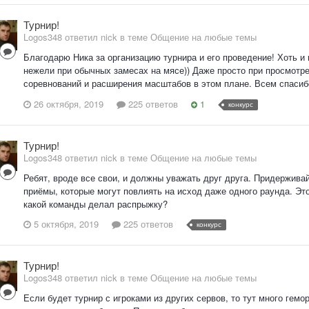
Турнир!
Logos348 ответил nick в теме
Общение на любые темы
Благодарю Ника за организацию турнира и его проведение! Хоть и
нежели при обычных замесах на мясе)) Даже просто при просмотр
соревнований и расширения масштабов в этом плане. Всем спасиб
26 октября, 2019
225 ответов
1
конкурс
Турнир!
Logos348 ответил nick в теме
Общение на любые темы
Ребят, вроде все свои, и должны уважать друг друга. Придержива
приёмы, которые могут повлиять на исход даже одного раунда. Эт
какой команды делал распрыжку?
5 октября, 2019
225 ответов
конкурс
Турнир!
Logos348 ответил nick в теме
Общение на любые темы
Если будет турнир с игроками из других сервов, то тут много гемо