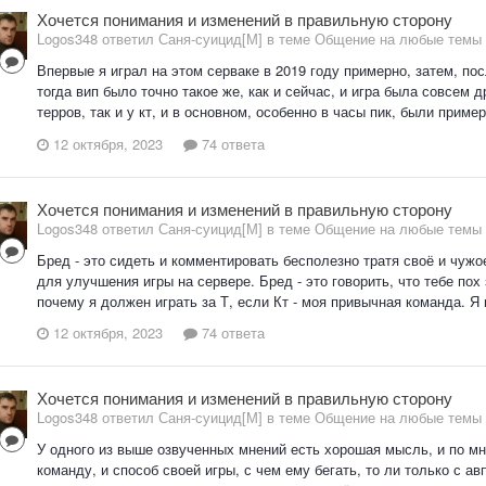
Хочется понимания и изменений в правильную сторону
Logos348 ответил Саня-суицид[М] в теме
Общение на любые темы
Впервые я играл на этом серваке в 2019 году примерно, затем, пос
тогда вип было точно такое же, как и сейчас, и игра была совсем д
терров, так и у кт, и в основном, особенно в часы пик, были приме
12 октября, 2023
74 ответа
Хочется понимания и изменений в правильную сторону
Logos348 ответил Саня-суицид[М] в теме
Общение на любые темы
Бред - это сидеть и комментировать бесполезно тратя своё и чужо
для улучшения игры на сервере. Бред - это говорить, что тебе пох з
почему я должен играть за Т, если Кт - моя привычная команда. Я
12 октября, 2023
74 ответа
Хочется понимания и изменений в правильную сторону
Logos348 ответил Саня-суицид[М] в теме
Общение на любые темы
У одного из выше озвученных мнений есть хорошая мысль, и по мн
команду, и способ своей игры, с чем ему бегать, то ли только с а