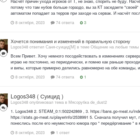
Насчёт причин ухода игроков от Т, не знаю, спорить не буду. Нас
потому что там нубов больше гораздо, вы за КТ заседаете "своей"
автоматом попадает за терров при заходе на сервак. И насчёт пос
8 октября, 2023
74 ответа
3
Хочется понимания и изменений в правильную сторону
Logos348 ответил Саня-суицид[М] в теме
Общение на любые темы
Всем Привет. Хочу немного посодействовать в изменениях сервера
играю не постоянно, но периодически, и помню как раньше проходи
и випы, которые примерно делились равномерно на обе команды, и 
8 октября, 2023
74 ответа
1
Logos348 ( Суицид )
Logos348 опубликовал тема в
Мясорубка de_dust2
1. Logos348 2. STEAM_0:1:502242869 , 3. https://bans.go-meat.ru/i
https://stats.go-meat.ru/playerinfo/2538991 5. Сначала получил му
понеслись после его неуместного юмора про " передёргивание " в 
8 октября, 2023
1 ответ