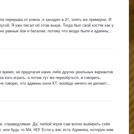
ле перерыва от компа ,я заходил в 21, опять же примерно. И
ругой. Я уже писал об этом выше. Тогда был свой костяк как у
рно равные бои и баталии, потому что везде были и админы...
е время, не предлагая каких либо других реальных вариантов
а кого играть, а потом тут же переобуться, и говорить,
 не говорю, что админы онли КТ, вообще ничего не делают...
е, справедливая. Да, любой игрок сам волен выбирать себе
вп, или будь то М4, НО! Если у вас есть Админка, которую вам