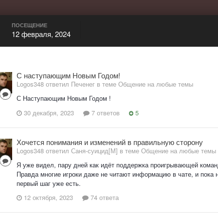
ПОСЕЩЕНИЕ
12 февраля, 2024
С наступающим Новым Годом!
Logos348 ответил Печенег в теме
Общение на любые темы
С Наступающим Новым Годом !
30 декабря, 2023
7 ответов
5
Хочется понимания и изменений в правильную сторону
Logos348 ответил Саня-суицид[М] в теме
Общение на любые темы
Я уже видел, пару дней как идёт поддержка проигрывающей коман
Правда многие игроки даже не читают информацию в чате, и пока 
первый шаг уже есть.
12 октября, 2023
74 ответа