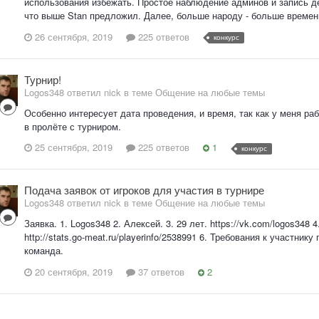
использования избежать. Простое наблюдение админов и запись де
что выше Stan предложил. Далее, больше народу - больше времени
26 сентября, 2019
225 ответов
конкурс
Турнир!
Logos348 ответил nick в теме
Общение на любые темы
Особенно интересует дата проведения, и время, так как у меня раб
в пролёте с турниром.
25 сентября, 2019
225 ответов
1
конкурс
Подача заявок от игроков для участия в турнире
Logos348 ответил nick в теме
Общение на любые темы
Заявка. 1. Logos348 2. Алексей. 3. 29 лет. https://vk.com/logos348 
http://stats.go-meat.ru/playerinfo/2538991 6. Требования к участни
команда.
20 сентября, 2019
37 ответов
2