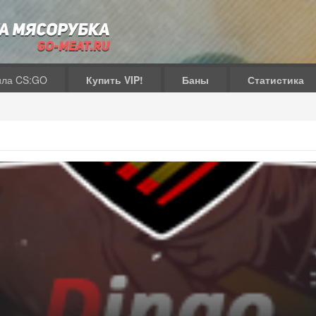
ила CS:GO
Купить VIP!
Баны
Статистика