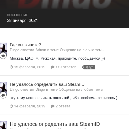
ПОСЕЩЕНИЕ
28 января, 2021
Где вы живете?
Dingo ответил Admin в теме
Общение на любые темы
Москва, ЦАО, м. Рижская, приходите, пообщаемся )))
15 февраля, 2019
119 ответов
флуд
Не удалось определить ваш SteamID
Dingo ответил Dingo в теме
Общение на любые темы
эту тему можно считать закрытой , ибо проблема решилась )
14 февраля, 2019
2 ответа
Не удалось определить ваш SteamID