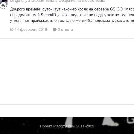
Dingo опубликовал тема в
Общение на любые темы
Доброго времени суток, тут какой-то косяк на сервере CS:GO "Мясо
определить мой SteamID ,а как следствие не подгружаются купленн
у меня нет прайма,хоть он есть, не могли бы подсказать ,как это 
14 февраля, 2019
2 ответа
Проект Мясорубка © 2011-2023