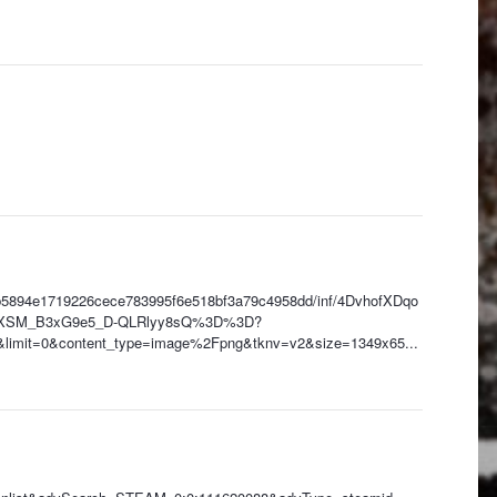
59b5894e1719226cece783995f6e518bf3a79c4958dd/inf/4DvhofXDqo
5XSM_B3xG9e5_D-QLRlyy8sQ%3D%3D?
&limit=0&content_type=image%2Fpng&tknv=v2&size=1349x65...