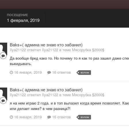
ПОСЕЩЕНИЕ
1 февраля, 2019
Baks+( админа не знаю кто забанил)
Ilya21122 ответил Ilya21122 в теме
Мясорубка $2000$
Да вообще бред како то. Но почему то я как то раз зашел даже сп
выкидывать.
16 января, 2019
16 ответов
взлом
Baks+( админа не знаю кто забанил)
Ilya21122 ответил Ilya21122 в теме
Мясорубка $2000$
я на нем играю 2 года. и в топ вылазил когда время позволяет. Как
или делает ниже? в чем разница?!
16 января, 2019
16 ответов
взлом