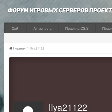
Сайт
Активность
Правила CS:S
Прав
Главная
Ilya21122
Ilya21122