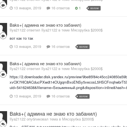
13 января, 2019
16 ответов
1
взлом
Baks+( админа не знаю кто забанил)
Ilya21122 ответил Ilya21122 в теме
Мясорубка $2000$
вот как то так
13 января, 2019
16 ответов
взлом
Baks+( админа не знаю кто забанил)
Ilya21122 ответил Ilya21122 в теме
Мясорубка $2000$
https://2.downloader.disk.yandex.ru/preview/9be85f84c45cc240850a
xvOX7HlC8ACducPXwdt14OUgqmBxoENSy5vecosL5HSCFmqhwbrT
uid=541624638&filename=Безымянный.png&disposition=inline&hash=
13 января, 2019
16 ответов
взлом
Baks+( админа не знаю кто забанил)
Ilya21122 опубликовал тема в
Мясорубка $2000$