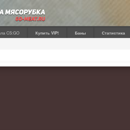
ила CS:GO
Купить VIP!
Баны
Статистика