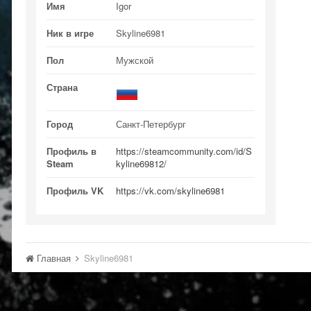
Имя
Igor
Ник в игре
Skyline6981
Пол
Мужской
Страна
Город
Санкт-Петербург
Профиль в
https://steamcommunity.com/id/S
Steam
kyline69812/
Профиль VK
https://vk.com/skyline6981
Главная
Skyline6981