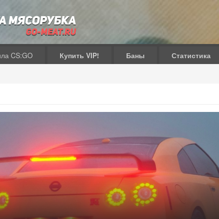
ила CS:GO
Купить VIP!
Баны
Статистика