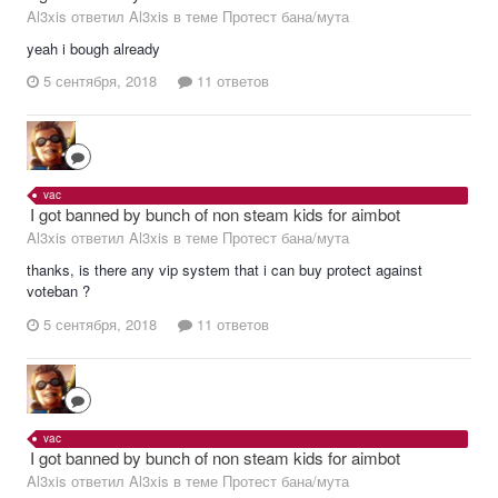
Al3xis ответил Al3xis в теме
Протест бана/мута
yeah i bough already
5 сентября, 2018
11 ответов
vac
I got banned by bunch of non steam kids for aimbot
Al3xis ответил Al3xis в теме
Протест бана/мута
thanks, is there any vip system that i can buy protect against
voteban ?
5 сентября, 2018
11 ответов
vac
I got banned by bunch of non steam kids for aimbot
Al3xis ответил Al3xis в теме
Протест бана/мута