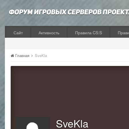
Сайт
Активность
Правила CS:S
Прав
Главная
SveKla
SveKla