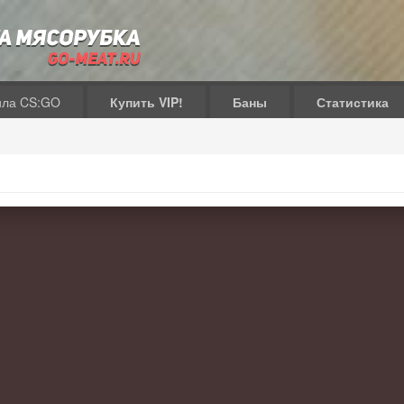
ила CS:GO
Купить VIP!
Баны
Статистика