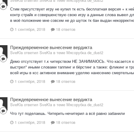
SveKla ответил SveKla в теме
Мясорубка de_dust2
Стим присутствует игру не купил тк есть бесплатная версия + к не
контр страйк и совершенствую свою игру а данные слова вывел дл
в моё положение мне совсем не до шуток тк бан выдан некорректно.
1 сентября, 2018
18 ответов
Преждевременное вынесение вердикта
SveKla ответил SveKla в теме
Мясорубка de_dust2
Демо отсутствует т.к читерством НЕ ЗАНИМАЮСЬ. Что касается х
выстрел" иными словами таппинг и бёрстинг а также: фликинг и тр
всей игры в ксс активное внимание уделяю нанесению смертельных 
1 сентября, 2018
18 ответов
Преждевременное вынесение вердикта
SveKla ответил SveKla в теме
Мясорубка de_dust2
Что тут поделаешь. Читерить-нечитерил а всё равно забанили
1 сентября, 2018
18 ответов