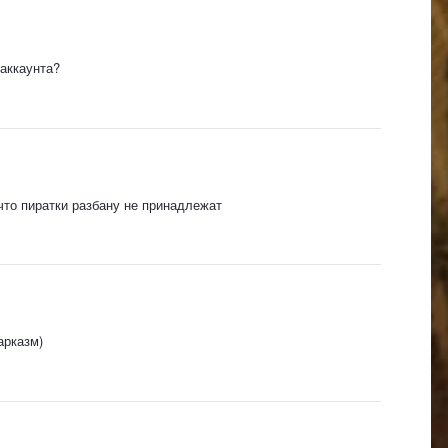
аккаунта?
что пиратки разбану не принадлежат
арказм)