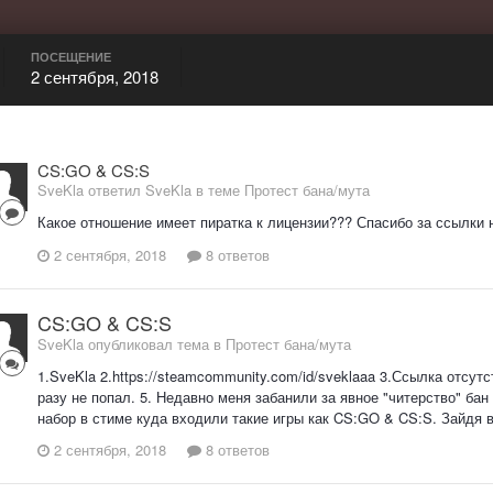
ПОСЕЩЕНИЕ
2 сентября, 2018
CS:GO & CS:S
SveKla ответил SveKla в теме
Протест бана/мута
Какое отношение имеет пиратка к лицензии??? Спасибо за ссылки 
2 сентября, 2018
8 ответов
CS:GO & CS:S
SveKla опубликовал тема в
Протест бана/мута
1.SveKla 2.https://steamcommunity.com/id/sveklaaa 3.Ссылка отсутс
разу не попал. 5. Недавно меня забанили за явное "читерство" бан
набор в стиме куда входили такие игры как CS:GO & CS:S. Зайдя в
2 сентября, 2018
8 ответов