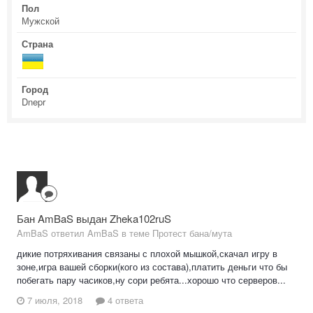
Пол
Мужской
Страна
Город
Dnepr
Бан AmBaS выдан Zheka102ruS
AmBaS ответил AmBaS в теме
Протест бана/мута
дикие потряхивания связаны с плохой мышкой,скачал игру в
зоне,игра вашей сборки(кого из состава),платить деньги что бы
побегать пару часиков,ну сори ребята...хорошо что серверов...
7 июля, 2018
4 ответа