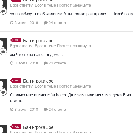
Egor ответил Egor в теме
Протест бана/мута
эх понабирут по обьявлению.А ты только разыгрался.... Такой вопр
3 июля, 2018
24 ответа
Бан игрока Joe
vac
Egor ответил Egor в теме
Протест бана/мута
хм Что-то не нашёл я демо...
3 июля, 2018
24 ответа
Бан игрока Joe
vac
Egor ответил Egor в теме
Протест бана/мута
Сколько мне внимания))) Каеф. Да и забанили меня без дема.В чате 
отлетел
3 июля, 2018
24 ответа
Бан игрока Joe
vac
Egor ответил Egor в теме
Протест бана/мута