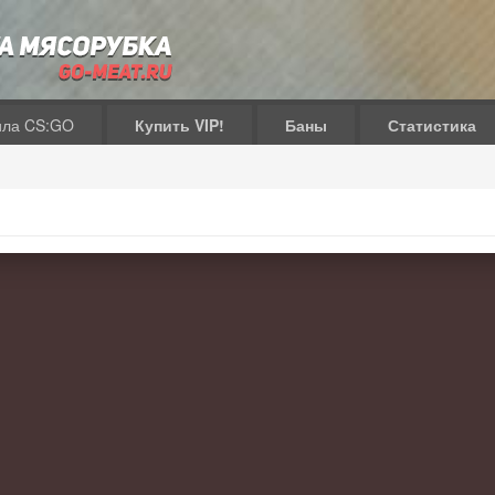
ила CS:GO
Купить VIP!
Баны
Статистика