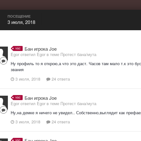
ПОСЕЩЕНИЕ
3 июля, 2018
Бан игрока Joe
vac
Egor ответил Egor в теме
Протест бана/мута
Ну профиль то я открою,а что это даст. Часов там мало т.к это бу
звания
3 июля, 2018
24 ответа
Бан игрока Joe
vac
Egor ответил Egor в теме
Протест бана/мута
Ну,на демке я ничего не увидел.. Собственно,выглядит как префае
3 июля, 2018
24 ответа
Бан игрока Joe
vac