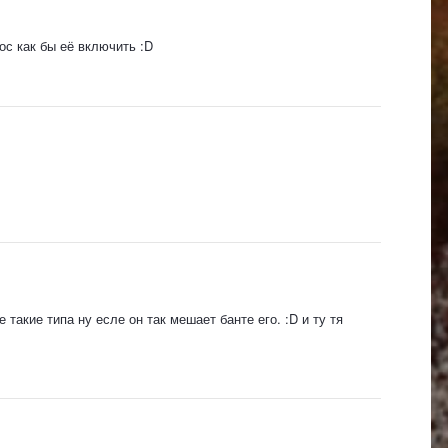
ос как бы её включить :D
такие типа ну есле он так мешает банте его. :D и ту тя