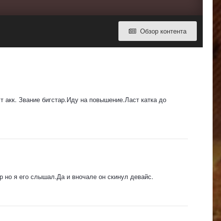
Обзор контента
ст акк. Звание бигстар.Иду на повышение.Ласт катка до
р но я его слышал.Да и вночале он скинул девайс.