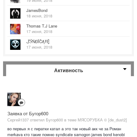
19 июня, 2018
JamesBond
18 июня, 2018
Thomas T.J Lane
17 июня, 2018
ﮚЎŇĐĬĈĄŦḜ
17 июня, 2018
Активность
Заявка от Бугор600
Сергей1337 ответил Бугор600 в теме
МЯСОРУБКА © [de_dust2]
во первых я с пиратки катал а это так новый акк че за Роман
merkava кто такие помню syndicate samogon james bond kenobi