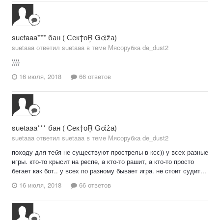
suetaaa*** бан ( Сек†оŖ Gάẑа)
suetaaa ответил suetaaa в теме
Мясорубка de_dust2
))))
16 июля, 2018
66 ответов
suetaaa*** бан ( Сек†оŖ Gάẑа)
suetaaa ответил suetaaa в теме
Мясорубка de_dust2
походу для тебя не существуют прострелы в ксс)) у всех разные
игры. кто-то крысит на респе, а кто-то рашит, а кто-то просто
бегает как бот.. у всех по разному бывает игра. не стоит судит...
16 июля, 2018
66 ответов