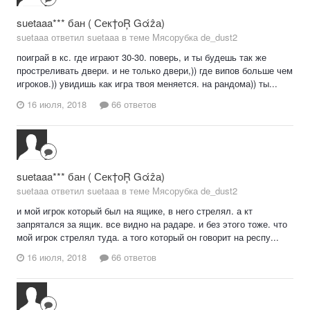
suetaaa*** бан ( Сек†оŖ Gάẑа)
suetaaa ответил suetaaa в теме
Мясорубка de_dust2
поиграй в кс. где играют 30-30. поверь, и ты будешь так же
простреливать двери. и не только двери,)) где випов больше чем
игроков.)) увидишь как игра твоя меняется. на рандома)) ты...
16 июля, 2018
66 ответов
suetaaa*** бан ( Сек†оŖ Gάẑа)
suetaaa ответил suetaaa в теме
Мясорубка de_dust2
и мой игрок который был на ящике, в него стрелял. а кт
запрятался за ящик. все видно на радаре. и без этого тоже. что
мой игрок стрелял туда. а того который он говорит на респу...
16 июля, 2018
66 ответов