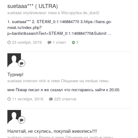
suetaaa*** ( ULTRA)
suetaaa опубликовал тема в
Мясорубка de_dust2
1. suetaaa*** 2. STEAM_0:1:146884770 3.https://bans.go-
meat.ru/index.php?
p=banlist&searchText=STEAM_0:1:146884770&Submit ...
23 ноября, 2019
1 ответ
1
Турнир!
suetaaa ответил nick в теме
Общение на любые темы
мне Повар писал я же сказал что постараюсь зайти к 20;00.
11 октября, 2019
225 ответов
Налетай, не скупись, покупай живопись!!!!
suetaaa ответил Роман в теме
Общение на любые темы