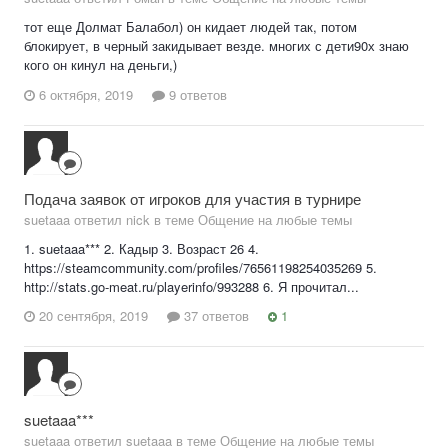
тот еще Долмат Балабол) он кидает людей так, потом
блокирует, в черный закидывает везде. многих с дети90х знаю
кого он кинул на деньги,)
6 октября, 2019
9 ответов
Подача заявок от игроков для участия в турнире
suetaaa ответил nick в теме
Общение на любые темы
1. suetaaa*** 2. Кадыр 3. Возраст 26 4.
https://steamcommunity.com/profiles/76561198254035269 5.
http://stats.go-meat.ru/playerinfo/993288 6. Я прочитал...
20 сентября, 2019
37 ответов
1
suetaaa***
suetaaa ответил suetaaa в теме
Общение на любые темы