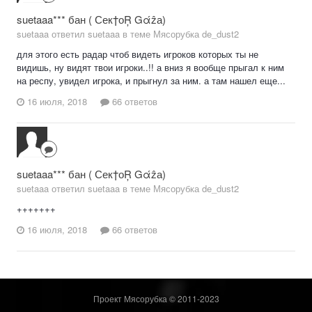
suetaaa*** бан ( Сек†оŖ Gάẑа)
suetaaa ответил suetaaa в теме
Мясорубка de_dust2
для этого есть радар чтоб видеть игроков которых ты не
видишь, ну видят твои игроки..!! а вниз я вообще прыгал к ним
на респу, увидел игрока, и прыгнул за ним. а там нашел еще...
16 июля, 2018
66 ответов
suetaaa*** бан ( Сек†оŖ Gάẑа)
suetaaa ответил suetaaa в теме
Мясорубка de_dust2
+++++++
16 июля, 2018
66 ответов
Проект Мясорубка © 2011-2023