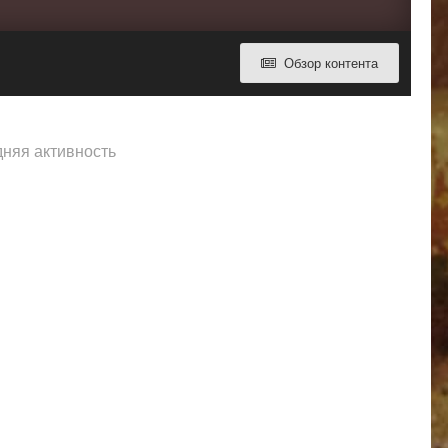
Обзор контента
дняя активность