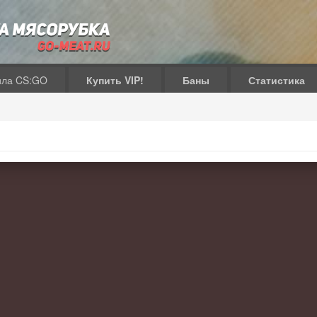
ила CS:GO
Купить VIP!
Баны
Статистика