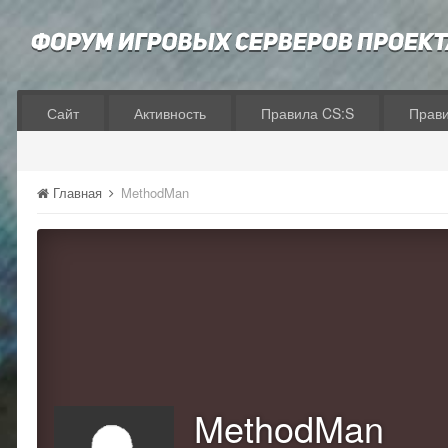
Сайт
Активность
Правила CS:S
Прав
Главная
MethodMan
MethodMan