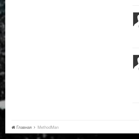
Главная
MethodMan