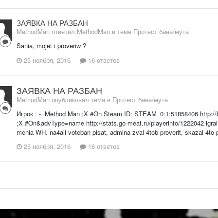
ЗАЯВКА НА РАЗБАН
MethodMan ответил MethodMan в теме
Протест бана/мута
Sania, mojet i proveriw ?
25 ноября, 2016
16 ответов
ЗАЯВКА НА РАЗБАН
MethodMan опубликовал тема в
Протест бана/мута
Игрок : -=Method Man ;X #On Steam ID: STEAM_0:1:51858406 http://
;X #On&advType=name http://stats.go-meat.ru/playerinfo/1222042 igral, w
menia WH. na4ali voteban pisat, admina zval 4tob proverit, skazal 4to prove
25 ноября, 2016
16 ответов