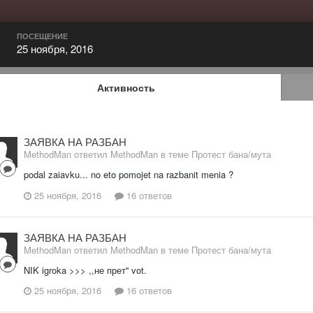
ПОСЕЩЕНИЕ
25 ноября, 2016
Активность
ЗАЯВКА НА РАЗБАН
MethodMan ответил MethodMan в теме
Протест бана/мута
podal zaiavku... no eto pomojet na razbanit menia ?
25 ноября, 2016
16 ответов
ЗАЯВКА НА РАЗБАН
MethodMan ответил MethodMan в теме
Протест бана/мута
NIK igroka >>> ,,не прет'' vot.
25 ноября, 2016
16 ответов