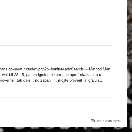
bans.go-meat.ru/index.php?p=banlist&advSearch=-=Method Man
ot bil 28 - 5, patom igrok s nikom ,,не прет'' skazal 4to u
rite i tak dale... no zabanili... mojite proverit ia igraiu s...
Вся активность