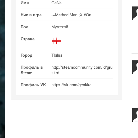
Имя
GeNa
Ник в игре
-=Method Man ;X #On
Пол
Мужской
Страна
Город
Tbilisi
Профиль в
http://steamcommunity.com/id/gru
Steam
z1n/
Профиль VK
https://vk.com/genkka