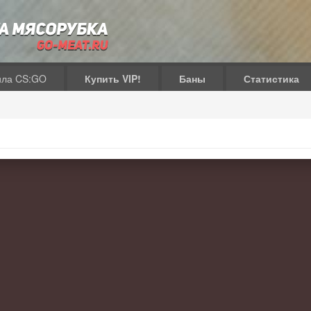
ила CS:GO
Купить VIP!
Баны
Статистика