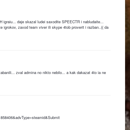
WH igraiu... daje skazal ludei saxodite SPEECTR i nabludaite...
te igrokov, zaxod team viver ili skype 4tob proverit i razban..(( da
zabanili... zval admina no nikto nebilo... a kak dakazat 4to ia ne
:51858406&advType=steamid&Submit