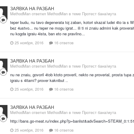
ЗАЯВКА НА РАЗБАН
MethodMan ответил MethodMan в теме
Протест бана/мута
teper budu, nu tavo degenerata toj zaban, kotori skazal ludei 4to ia s 
bez 4ustvo... nu teper ne mogu igrat... ili ti ni znaiu admini kak proverai
nu kogda igraiu 4ista, ban eto ne pravilno...
25 ноября, 2016
16 ответов
ЗАЯВКА НА РАЗБАН
MethodMan ответил MethodMan в теме
Протест бана/мута
nu ne znaiu, govoril 4tob ktoto proveril, nekto ne proverial, prosta tupa 
igraiu s 4itami? prover kaknibut ..
25 ноября, 2016
16 ответов
ЗАЯВКА НА РАЗБАН
MethodMan ответил MethodMan в теме
Протест бана/мута
http://bans.go-meat.ru/index.php?p=banlist&advSearch=STEAM_0:1
25 ноября, 2016
16 ответов