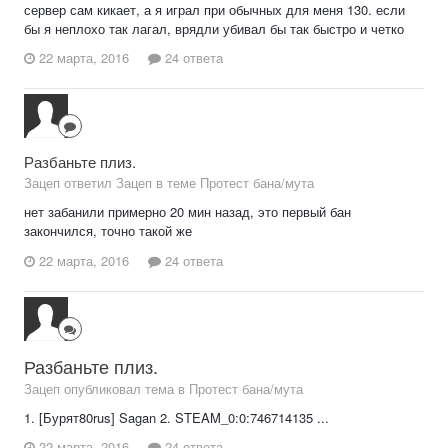
сервер сам кикает, а я играл при обычных для меня 130. если
бы я неплохо так лагал, врядли убивал бы так быстро и четко
22 марта, 2016
24 ответа
Разбаньте плиз.
Зацеп ответил Зацеп в теме
Протест бана/мута
нет забанили примерно 20 мин назад, это первый бан
закончился, точно такой же
22 марта, 2016
24 ответа
Разбаньте плиз.
Зацеп опубликовал тема в
Протест бана/мута
1. [Бурят80rus] Sagan 2. STEAM_0:0:746714135 ...
22 марта, 2016
24 ответа