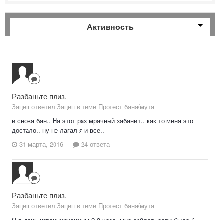
Активность
Разбаньте плиз.
Зацеп ответил Зацеп в теме
Протест бана/мута
и снова бан.. На этот раз мрачный забанил.. как то меня это
достало.. ну не лагал я и все..
31 марта, 2016
24 ответа
Разбаньте плиз.
Зацеп ответил Зацеп в теме
Протест бана/мута
Я в день играю максимум 2-3 часа, мне сойдет. если была б