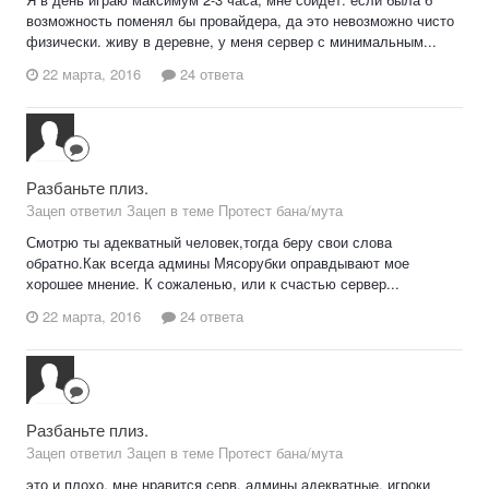
возможность поменял бы провайдера, да это невозможно чисто
физически. живу в деревне, у меня сервер с минимальным...
22 марта, 2016
24 ответа
Разбаньте плиз.
Зацеп ответил Зацеп в теме
Протест бана/мута
Смотрю ты адекватный человек,тогда беру свои слова
обратно.Как всегда админы Мясорубки оправдывают мое
хорошее мнение. К сожаленью, или к счастью сервер...
22 марта, 2016
24 ответа
Разбаньте плиз.
Зацеп ответил Зацеп в теме
Протест бана/мута
это и плохо, мне нравится серв, админы адекватные, игроки