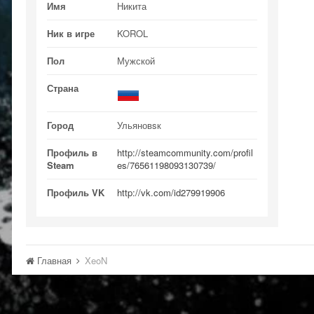
Имя
Никита
Ник в игре
KOROL
Пол
Мужской
Страна
Город
Ульяновsк
Профиль в
http://steamcommunity.com/profil
Steam
es/76561198093130739/
Профиль VK
http://vk.com/id279919906
Главная
XeoN