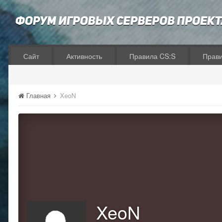
Сайт
Активность
Правила CS:S
Прав
Главная
XeoN
XeoN