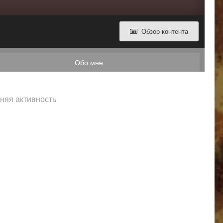
Обзор контента
Обо мне
дняя активность