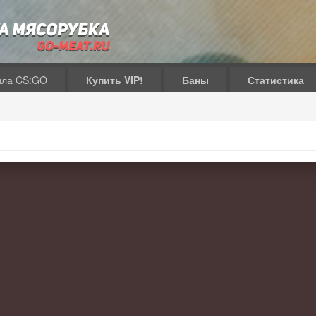
ила CS:GO
Купить VIP!
Баны
Статистика