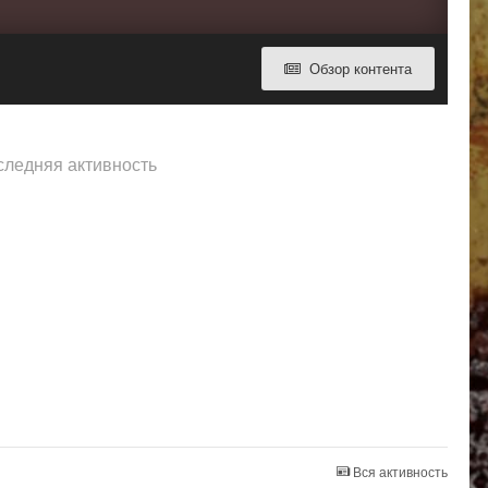
Обзор контента
оследняя активность
Вся активность