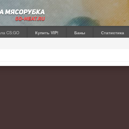
ила CS:GO
Купить VIP!
Баны
Статистика