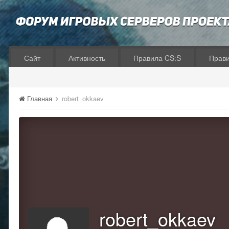
Сайт
Активность
Правила CS:S
Прав
Главная
robert_okkaev
robert_okkaev