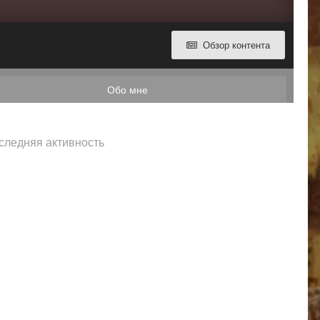
Обзор контента
Обо мне
следняя активность