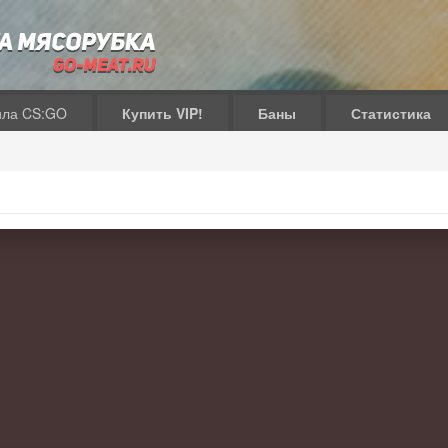
ила CS:GO
Купить VIP!
Баны
Статистика